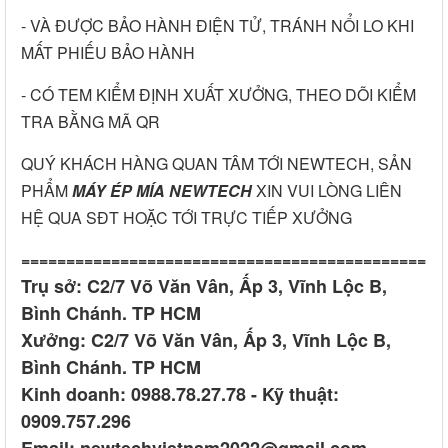
- VÀ ĐƯỢC BẢO HÀNH ĐIỆN TỬ, TRÁNH NỔI LO KHI
MẤT PHIẾU BẢO HÀNH
- CÓ TEM KIỂM ĐỊNH XUẤT XƯỞNG, THEO DÕI KIỂM
TRA BẰNG MÃ QR
QUÝ KHÁCH HÀNG QUAN TÂM TỚI NEWTECH, SẢN
PHẨM
MÁY ÉP MÍA NEWTECH
XIN VUI LÒNG LIÊN
HỆ QUA SĐT HOẶC TỚI TRỰC TIẾP XƯỞNG
===============================================
Trụ sở: C2/7 Võ Văn Vân, Ấp 3, Vĩnh Lộc B,
Bình Chánh. TP HCM
Xưởng: C2/7 Võ Văn Vân, Ấp 3, Vĩnh Lộc B,
Bình Chánh. TP HCM
Kinh doanh: 0988.78.27.78 - Kỹ thuật:
0909.757.296
Email: newtechvietnam2022@gmail.com