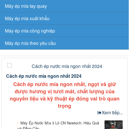
Máy ép mía tay quay
Máy ép mía xuất khẩu
Máy ép mía công nghiệp
Máy ép mía theo yêu cầu
Cách ép nước mía ngon nhất 2024
Cách ép nước mía ngon nhất, ngọt và giữ
được hương vị tươi mát, chất lượng của
nguyên liệu và kỹ thuật ép đóng vai trò quan
trọng
Xem tiếp...
Máy Ép Nước Mía 3 Lô CN Newtech: Hiệu Quả
và Đẳng Cấp