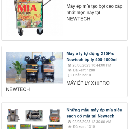
Máy ép mía tạo bọt cao cấp
nhất hiện nay tại
NEWTECH
Máy é ly tự động X10Pro
Newtech ép ly 400-1000ml
20/06/2023 10:44:00 PM
Đã xem: 1288
Phản hồi: 0
MÁY ÉP LY X10PRO
NEWTECH
Những mẫu máy ép mía siêu
sạch có mặt tại Newtech
02/05/2023 12:30:00 AM
Đã xem: 1310