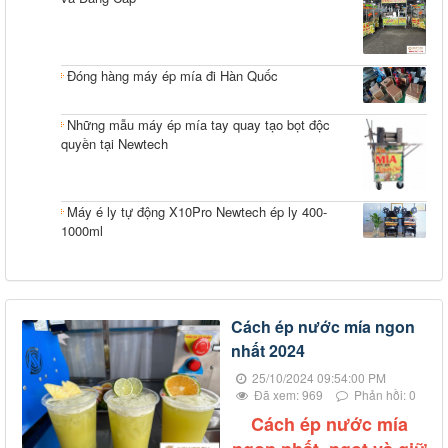
Đóng hàng máy ép mía đi Hàn Quốc
Những mẫu máy ép mía tay quay tạo bọt độc
quyền tại Newtech
Máy é ly tự động X10Pro Newtech ép ly 400-
1000ml
Cách ép nước mía ngon
nhất 2024
25/10/2024 09:54:00 PM
Đã xem: 969
Phản hồi: 0
Cách ép nước mía