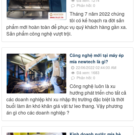
Đã xem: 1214
Phản hồi: 0
Tháng 7 năm 2022 chúng
tôi có kế hoạch ra đời sản
phẩm mới hoàn toàn để phục vụ quý khách hàng gần xa.
Sản phẩm công nghệ vượt trội.
Công nghệ mới tại máy ép
mía newtech là gì?
22/06/2022 02:44:00 AM
Đã xem: 1683
Phản hồi: 0
Công nghệ luôn là xu
hướng phát triển cho tất cả
các doanh nghiệp khi xu nhập thị trường đặc biệt là thời
buổi làm ăn khó khăn giá vật tư leo thang. Vậy phương
án gì cho các doanh nghiệp ?
Kinh doanh nước mía hè