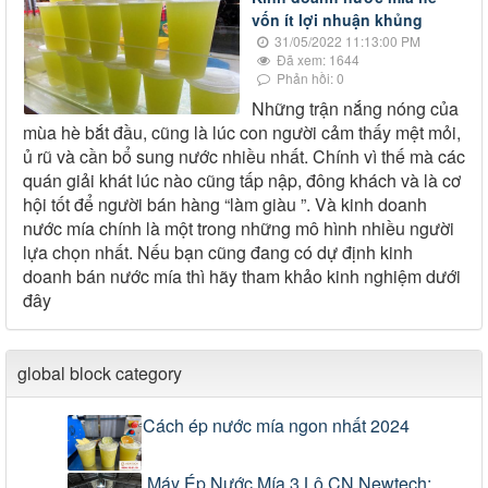
vốn ít lợi nhuận khủng
31/05/2022 11:13:00 PM
Đã xem: 1644
Phản hồi: 0
Những trận nắng nóng của
mùa hè bắt đầu, cũng là lúc con người cảm thấy mệt mỏi,
ủ rũ và cần bổ sung nước nhiều nhất. Chính vì thế mà các
quán giải khát lúc nào cũng tấp nập, đông khách và là cơ
hội tốt để người bán hàng “làm giàu ”. Và kinh doanh
nước mía chính là một trong những mô hình nhiều người
lựa chọn nhất. Nếu bạn cũng đang có dự định kinh
doanh bán nước mía thì hãy tham khảo kinh nghiệm dưới
đây
global block category
Cách ép nước mía ngon nhất 2024
Máy Ép Nước Mía 3 Lô CN Newtech: