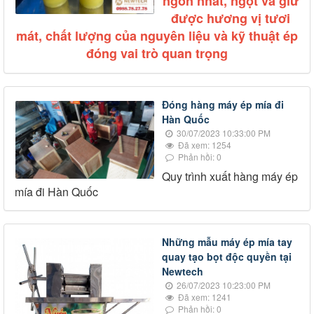
ngon nhất, ngọt và giữ
được hương vị tươi
mát, chất lượng của nguyên liệu và kỹ thuật ép
đóng vai trò quan trọng
Đóng hàng máy ép mía đi
Hàn Quốc
30/07/2023 10:33:00 PM
Đã xem: 1254
Phản hồi: 0
Quy trình xuất hàng máy ép
mía đi Hàn Quốc
Những mẫu máy ép mía tay
quay tạo bọt độc quyền tại
Newtech
26/07/2023 10:23:00 PM
Đã xem: 1241
Phản hồi: 0