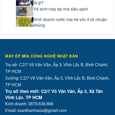
là gì?
Vệ sinh máy ép mía siêu sạch
Kinh doanh nước mía hè vốn ít lợi nhuận
khủng
MÁY ÉP MÍA CÔNG NGHỆ NHẬT BẢN
Trụ sở: C2/7 Võ Văn Vân, Ấp 3, Vĩnh Lộc B, Bình Chánh.
TP HCM
Xưởng: C2/7 Võ Văn Vân, Ấp 3, Vĩnh Lộc B, Bình Chánh.
TP HCM
Trụ sở theo mới: C2/7 Võ Văn Vân, Ấp 3, Xã Tân
Vĩnh Lộc. TP HCM
Kinh doanh: 0878.636.866
Email: tuanthanhasia@gmail.com